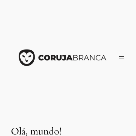
Skip
to
content
Olá, mundo!